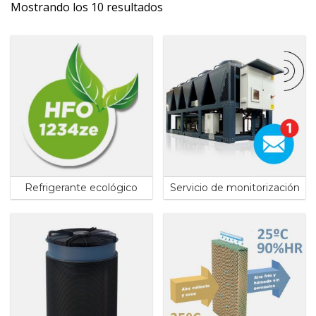
Ordenado
Mostrando los 10 resultados
por
los
últimos
Refrigerante ecológico
Servicio de monitorización