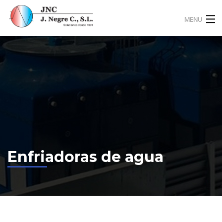
MENU
Productos
Proyectos singulares
Quiénes somos
Noticias
Contáctanos
Enfriadoras de agua
Clientes
Español